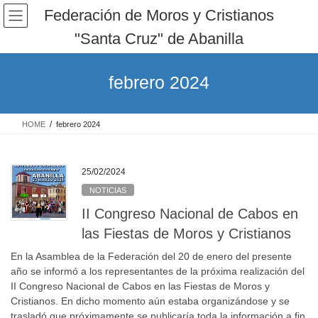
Saltar
Saltar
Federación de Moros y Cristianos
al
a
"Santa Cruz" de Abanilla
contenido
la
navegación
febrero 2024
HOME
febrero 2024
25/02/2024
NOTICIAS
II Congreso Nacional de Cabos en
las Fiestas de Moros y Cristianos
En la Asamblea de la Federación del 20 de enero del presente
año se informó a los representantes de la próxima realización del
II Congreso Nacional de Cabos en las Fiestas de Moros y
Cristianos. En dicho momento aún estaba organizándose y se
trasladó que próximamente se publicaría toda la información a fin