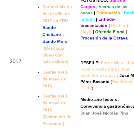
FOTOS NICO:
Gala de
Cargos
|
Viernes de las
Retransmisión
cenas
|
Coronación
|
Desfi
del desfile de
Infantil
|
Entrada-
2017 en 7RM:
presentación
|
Desfile 1º
Bando
Mayo
|
Ofrenda Floral
|
Cristiano
y
Procesión de la Octava
Bando Moro
(Descargar
vídeo con
2017
más calidad)
DESFILE:
Fotos Nico
|
Ju
José Nicolás Pina
|
Juan
Desfile del 1
José Soria López
|
José M
de mayo de
Pérez Basanta
(
Facebook
2016
Flickr
)
Desfile del 1
Medio año festero.
de mayo de
Convivencia gastronómic
2016
Juan José Nicolás Pina
(Grabación de
Fiestamur)