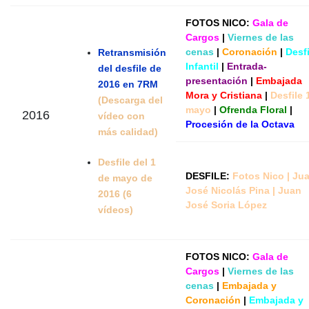
FOTOS NICO:
Gala de
Cargos
|
Viernes de las
cenas
|
Coronación
|
Desfi
Retransmisión
Infantil
|
Entrada-
del desfile de
presentación
|
Embajada
2016 en 7RM
Mora y Cristiana
|
Desfile 
(Descarga del
mayo
|
Ofrenda Floral
|
2016
vídeo con
Procesión de la Octava
más calidad)
Desfile del 1
DESFILE:
Fotos Nico
|
Ju
de mayo de
José Nicolás Pina
|
Juan
2016 (6
José Soria López
vídeos)
FOTOS NICO:
Gala de
Cargos
|
Viernes de las
cenas
|
Embajada y
Coronación
|
Embajada y