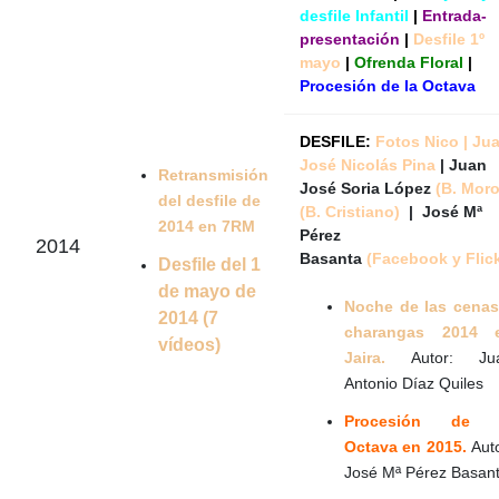
desfile Infantil
|
Entrada-
presentación
|
Desfile 1º
mayo
|
Ofrenda Floral
|
Procesión de la Octava
DESFILE:
Fotos Nico
|
Ju
José Nicolás Pina
|
Juan
Retransmisión
José Soria López
(
B. Mor
del desfile de
(
B. Cristiano
)
|
José Mª
2014 en 7RM
Pérez
2014
Basanta
(
Facebook
y
Flic
Desfile del 1
de mayo de
Noche de las cenas
2014 (7
charangas 2014 
vídeos)
Jaira.
Autor: Ju
Antonio Díaz Quiles
Procesión de 
Octava en 2015.
Aut
José Mª Pérez Basan