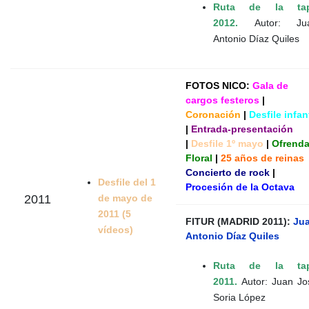
Ruta de la ta
2012.
Autor: Ju
Antonio Díaz Quiles
FOTOS NICO:
Gala de
cargos festeros
|
Coronación
|
Desfile infant
|
Entrada-presentación
|
Desfile 1º mayo
|
Ofrend
Floral
|
25 años de reinas
Concierto de rock
|
Desfile del 1
Procesión de la Octava
de mayo de
2011
2011 (5
FITUR (MADRID 2011):
Ju
vídeos)
Antonio Díaz Quiles
Ruta de la ta
2011.
Autor: Juan Jo
Soria López