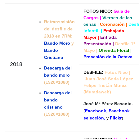
FOTOS NICO:
Gala de
Cargos
|
Viernes de las
Retransmisión
cenas
|
Coronación
|
Desfi
del desfile de
Infantil
, |
Embajada
2018 en 7RM:
Mayor
|
Entrada
Bando Moro
y
Presentación
|
Desfile 1º
Bando
Mayo
|
Ofrenda Floral
|
Procesión de la Octava
Cristiano
2018
Descarga del
DESFILE:
Fotos Nico
|
bando moro
Juan José Soria López
|
(1920×1080)
Felipe Tristán Mtnez.
(Muradaweb)
Descarga del
bando
José Mª Pérez Basanta.
cristiano
(
Facebook
,
Facebook
(1920×1080)
selección,
y
Flickr
)