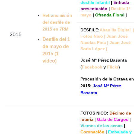
desfile Infantil
|
Entrada-
presentación
|
Desfile 1º
mayo
|
Ofrenda Floral
|
Retransmisión
del desfile de
2015 en 7RM
DESFILE:
Abanilla Digital
2015
Fotos Nico
|
J
uan José
Desfile del 1
Nicolás Pina
|
Juan José
de mayo de
Soria López
|
2015 (1
José Mª Pérez Basanta
vídeo)
(
Facebook
y
Flickr
)
Procesión de la Octava en
2015:
José Mª Pérez
Basanta
FOTOS NICO:
Décimo de
lotería
|
Gala de Cargos
|
Viernes de las cenas
|
Coronación
|
Embajada y