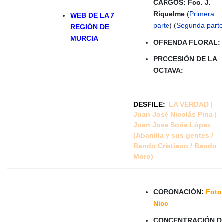
CARGOS:
Fco. J.
Riquelme
(
Primera
WEB DE LA 7
parte
) (
Segunda part
REGIÓN DE
MURCIA
OFRENDA FLORAL:
PROCESIÓN DE LA
OCTAVA:
DESFILE:
LA VERDAD
|
Juan José Nicolás Pina
|
Juan José Soria López
(Abanilla y sus gentes
/
Bando Cristiano
/
Bando
Moro
)
CORONACIÓN:
Foto
Nico
CONCENTRACIÓN D