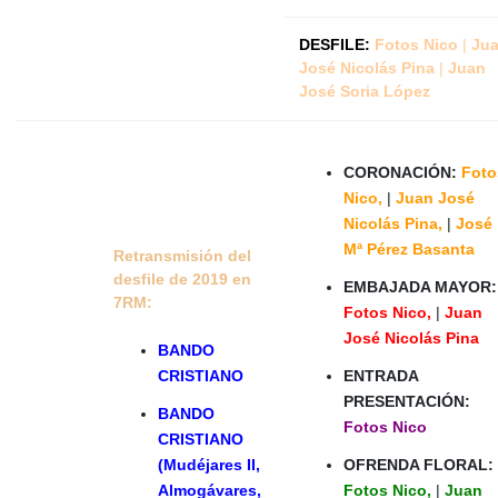
DESFILE:
Fotos Nico
|
Ju
José Nicolás Pina
|
Juan
José Soria López
CORONACIÓN:
Foto
Nico
,
|
Juan José
Nicolás Pina,
|
José
Mª Pérez Basanta
Retransmisión del
desfile de 2019 en
EMBAJADA MAYOR:
7RM:
Fotos Nico
,
|
Juan
José Nicolás Pina
BANDO
CRISTIANO
ENTRADA
PRESENTACIÓN:
BANDO
Fotos Nico
CRISTIANO
(Mudéjares II,
OFRENDA FLORAL:
Almogávares,
Fotos Nico
,
|
Juan