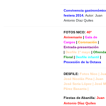
Convivencia gastronómic
festera 2014.
Autor: Juan
Antonio Díaz Quiles
FOTOS NICO:
40º
Aniversario
|
Gala de
Cargos
|
Coronación
|
Entrada-presentación
|
Desfile 1º mayo
|
Ofrend
Floral
|
Desfile infantil
|
Procesión de la Octava
DESFILE:
Fotos Nico
|
Ju
José Nicolás Pina
|
Juan
José Soria López
|
José 
Pérez Basanta
|
Fiestas de Abanilla:
Juan
Antonio Díaz Quiles