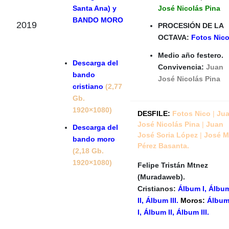
Santa Ana) y
José Nicolás Pina
BANDO MORO
2019
PROCESIÓN DE LA
OCTAVA:
Fotos Nic
Medio año festero.
Descarga del
Convivencia:
Juan
bando
José Nicolás Pina
cristiano
(2,77
Gb.
1920×1080)
DESFILE:
Fotos Nico
|
Ju
José Nicolás Pina
|
Juan
Descarga del
José Soria López
|
José M
bando moro
Pérez Basanta.
(2,18 Gb.
1920×1080)
Felipe Tristán Mtnez
(Muradaweb).
C
ristianos:
Álbum I,
Álbu
II,
Álbum III.
Moros:
Álbu
I,
Álbum II,
Álbum III.