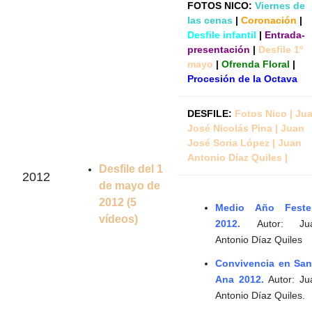
FOTOS NICO:
Viernes de
las cenas
|
Coronación
|
Desfile infantil
|
Entrada-
presentación
|
Desfile 1º
mayo
|
Ofrenda Floral
|
Procesión de la Octava
DESFILE:
Fotos Nico
|
Ju
José Nicolás Pina
|
Juan
José Soria López
|
Juan
Antonio Díaz Quiles
|
Desfile del 1
2012
de mayo de
2012 (5
Medio Año Feste
vídeos)
2012.
Autor: Ju
Antonio Díaz Quiles
Convivencia en San
Ana 2012.
Autor: Ju
Antonio Díaz Quiles.