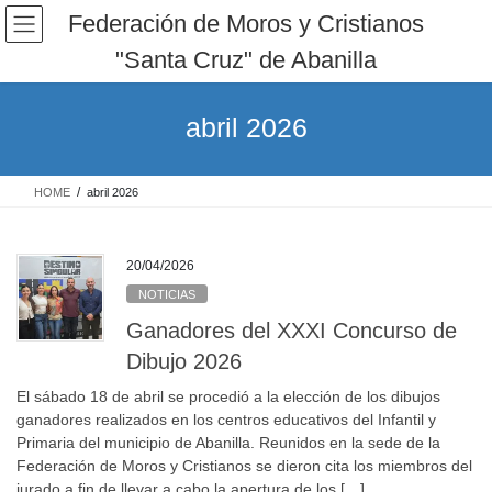
Saltar
Saltar
Federación de Moros y Cristianos
al
a
"Santa Cruz" de Abanilla
contenido
la
navegación
abril 2026
HOME
abril 2026
20/04/2026
NOTICIAS
Ganadores del XXXI Concurso de
Dibujo 2026
El sábado 18 de abril se procedió a la elección de los dibujos
ganadores realizados en los centros educativos del Infantil y
Primaria del municipio de Abanilla. Reunidos en la sede de la
Federación de Moros y Cristianos se dieron cita los miembros del
jurado a fin de llevar a cabo la apertura de los […]