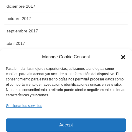
diciembre 2017
octubre 2017
septiembre 2017
abril 2017
noviembre 2016
Manage Cookie Consent
octubre 2016
Para brindar las mejores experiencias, utilizamos tecnologías como
cookies para almacenar y/o acceder a la información del dispositivo. El
consentimiento para estas tecnologías nos permitirá procesar datos como
septiembre 2016
el comportamiento de navegación o identificaciones únicas en este sitio.
No dar su consentimiento o retirarlo puede afectar negativamente a ciertas
agosto 2016
características y funciones.
abril 2016
Gestionar los servicios
agosto 2015
Accept