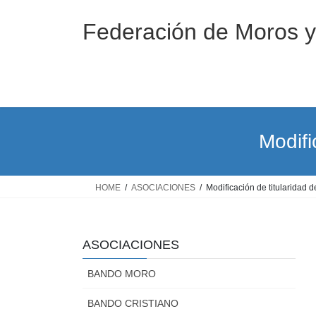
Saltar
Saltar
al
a
Federación de Moros y 
contenido
la
navegación
Modifi
HOME
ASOCIACIONES
Modificación de titularidad 
ASOCIACIONES
BANDO MORO
BANDO CRISTIANO