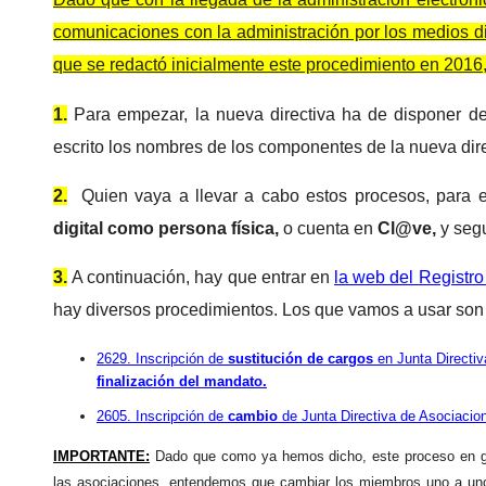
comunicaciones con la administración por los medios d
que se redactó inicialmente este procedimiento en 2016,
1.
Para empezar, la nueva directiva ha de disponer del
escrito los nombres de los componentes de la nueva dire
2.
Quien vaya a llevar a cabo estos procesos, para 
digital como persona física,
o cuenta en
Cl@ve,
y segu
3.
A continuación, hay que entrar en
la web del Registr
hay diversos procedimientos. Los que vamos a usar son 
2629. Inscripción de
sustitución de cargos
en Junta Directi
finalización del mandato.
2605. Inscripción de
cambio
de Junta Directiva de Asociaci
IMPORTANTE:
Dado que como ya hemos dicho, este proceso en gen
las asociaciones, entendemos que cambiar los miembros uno a un