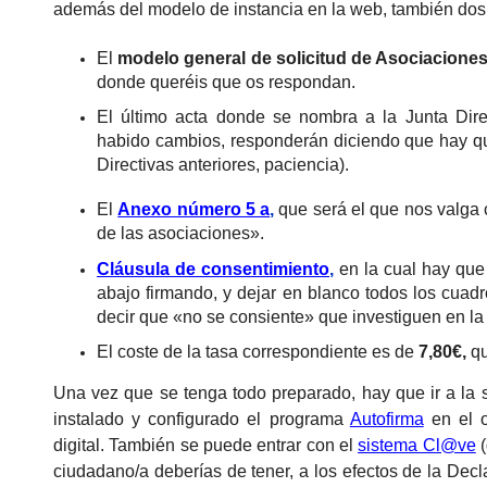
además del modelo de instancia en la web, también dos a
El
modelo general de solicitud de Asociacione
donde queréis que os respondan.
El último acta donde se nombra a la Junta Direc
habido cambios, responderán diciendo que hay q
Directivas anteriores, paciencia).
El
Anexo número 5 a
,
que será el que nos valga 
de las asociaciones».
Cláusula de consentimiento
,
en la cual hay que 
abajo firmando, y dejar en blanco todos los cuadr
decir que «no se consiente» que investiguen en la
El coste de la tasa correspondiente es de
7,80€,
qu
Una vez que se tenga todo preparado, hay que ir a la
instalado y configurado el programa
Autofirma
en el o
digital. También se puede entrar con el
sistema Cl@ve
(
ciudadano/a deberías de tener, a los efectos de la Decl