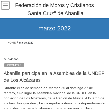
Saltar
Saltar
Federación de Moros y Cristianos
al
a
"Santa Cruz" de Abanilla
contenido
la
navegación
marzo 2022
HOME
marzo 2022
01/03/2022
CRÓNICAS
Abanilla participa en la Asamblea de la UNDEF
de Los Alcázares
Durante el fin de semana del viernes 25 al domingo 27 de
febrero, tuvo lugar la Asamblea Nacional de la UNDEF en la
población de Los Alcázares, de la Región de Murcia. A lo largo de
los tres días que duró, los delegados estuvieron estupendamente
atendidos gracias a la laboriosa preparación que conlleva