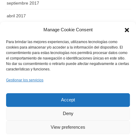
septiembre 2017
abril 2017
noviembre 2016
Manage Cookie Consent
octubre 2016
Para brindar las mejores experiencias, utilizamos tecnologías como
cookies para almacenar y/o acceder a la información del dispositivo. El
consentimiento para estas tecnologías nos permitirá procesar datos como
septiembre 2016
el comportamiento de navegación o identificaciones únicas en este sitio.
No dar su consentimiento o retirarlo puede afectar negativamente a ciertas
agosto 2016
características y funciones.
abril 2016
Gestionar los servicios
agosto 2015
Accept
Deny
Copyright © Federación de Moros y Cristianos "Santa Cruz" de
Abanilla. Todos los derechos reservados.
View preferences
Powered by
WordPress
with
Lightning Theme
&
VK All in One